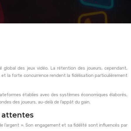
é global des jeux vidéo. La rétention des joueurs, cependant,
é et la forte concurrence rendent la fidélisation particulièrement
 plateformes établies avec des systèmes économiques élaborés,
ondes des joueurs, au-delà de l’appât du gain.
 attentes
 de l’argent ». Son engagement et sa fidélité sont influencés par