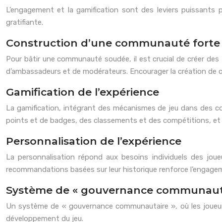
L’engagement et la gamification sont des leviers puissants 
gratifiante.
Construction d’une communauté forte 
Pour bâtir une communauté soudée, il est crucial de créer des
d’ambassadeurs et de modérateurs. Encourager la création de co
Gamification de l’expérience
La gamification, intégrant des mécanismes de jeu dans des c
points et de badges, des classements et des compétitions, et l’
Personnalisation de l’expérience
La personnalisation répond aux besoins individuels des joueu
recommandations basées sur leur historique renforce l’engagemen
Système de « gouvernance communauta
Un système de « gouvernance communautaire », où les joueurs v
développement du jeu.