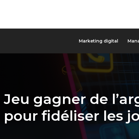
Marketing digital
Mana
Jeu gagner de l’ar
pour fidéliser les j