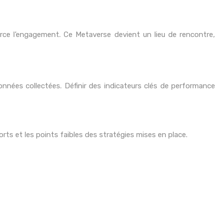
orce l’engagement. Ce Metaverse devient un lieu de rencontre,
 données collectées. Définir des indicateurs clés de performance
orts et les points faibles des stratégies mises en place.