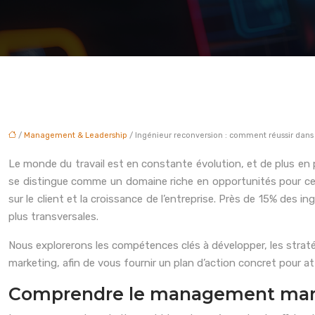
/
Management & Leadership
/ Ingénieur reconversion : comment réussir da
Le monde du travail est en constante évolution, et de plus en 
se distingue comme un domaine riche en opportunités pour ceu
sur le client et la croissance de l’entreprise. Près de 15% des
plus transversales.
Nous explorerons les compétences clés à développer, les stratég
marketing, afin de vous fournir un plan d’action concret pour 
Comprendre le management marke