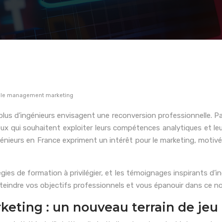
ns le management marketing
plus d’ingénieurs envisagent une reconversion professionnelle. 
x qui souhaitent exploiter leurs compétences analytiques et leu
 ingénieurs en France expriment un intérêt pour le marketing, moti
ies de formation à privilégier, et les témoignages inspirants d’i
atteindre vos objectifs professionnels et vous épanouir dans ce 
ting : un nouveau terrain de jeu