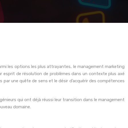
Parmi les options les plus attrayantes, le management marketing
r esprit de résolution de problèmes dans un contexte plus axé
vés par une quête de sens et le désir d’acquérir des compétences
ngénieurs qui ont déjà réussi leur transition dans le management
nouveau domaine.